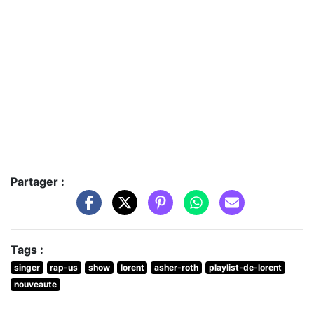
Partager :
Tags :
singer
rap-us
show
lorent
asher-roth
playlist-de-lorent
nouveaute