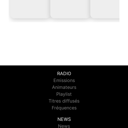
RADIO
Emissions
Animateurs
Playlist
Titres diffusés
Fréquences
NEWS
News