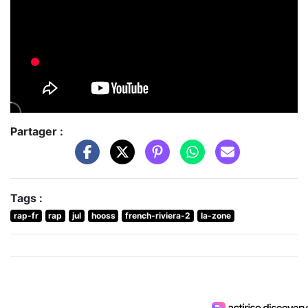
Partager :
Tags :
rap-fr
rap
jul
hooss
french-riviera-2
la-zone