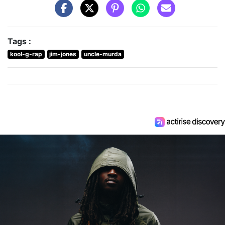
Tags :
kool-g-rap
jim-jones
uncle-murda