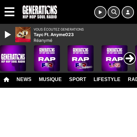
MENU
VOUS ÉCOUTEZ GENERATIONS
Tayc Ft. Anyme023
Réanymé
NEWS
MUSIQUE
SPORT
LIFESTYLE
RAD