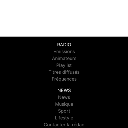
RADIO
Emissions
Animateurs
Playlist
Titres diffusés
Fréquences
NEWS
News
Musique
Sport
Lifestyle
Contacter la rédac