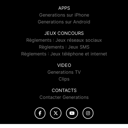
APPS
Generations sur iPhone
Generations sur Android
JEUX CONCOURS
Règlements : Jeux réseaux sociaux
Règlements : Jeux SMS
Règlements : Jeux téléphone et internet
VIDEO
Generations TV
Clips
CONTACTS
Contacter Generations