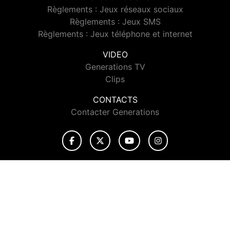
Règlements : Jeux réseaux sociaux
Règlements : Jeux SMS
Règlements : Jeux téléphone et internet
VIDEO
Generations TV
Clips
CONTACTS
Contacter Generations
© 2026 Generations Tous droits réservés.
Signaler un contenu
-
Mentions légales
-
Politique de cookies
-
Contact