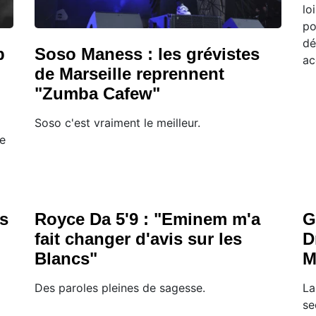
lo
po
dé
p
Soso Maness : les grévistes
ac
de Marseille reprennent
"Zumba Cafew"
Soso c'est vraiment le meilleur.
de
es
Royce Da 5'9 : "Eminem m'a
G
fait changer d'avis sur les
D
Blancs"
M
Des paroles pleines de sagesse.
La
se