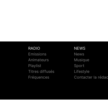
RADIO
NEWS
Emissions
News
Animateurs
Musique
Playlist
Sport
Titres diffusés
Lifestyle
Fréquences
Contacter la réda