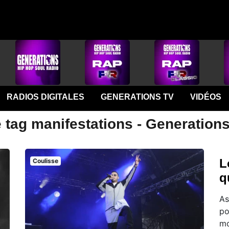
RADIOS DIGITALES
GENERATIONS TV
VIDÉOS
 tag manifestations - Generation
L
Coulisse
q
As
po
mo