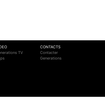
IDEO
CONTACTS
nerations TV
Contacter
ips
Generations