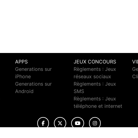
APPS
JEUX CONCOURS
V
Generations sur
Règlements : Jeux
Ge
iPhone
réseaux sociaux
Cl
Generations sur
Règlements : Jeux
Android
SMS
c
Règlements : Jeux
téléphone et internet