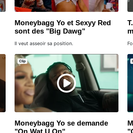
Moneybagg Yo et Sexyy Red
T
sont des "Big Dawg"
m
Il veut asseoir sa position.
Fo
Clip
Moneybagg Yo se demande
M
"On Wat U On"
"