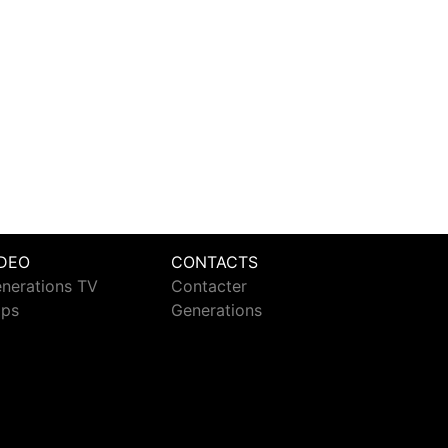
IDEO
CONTACTS
nerations TV
Contacter
ips
Generations