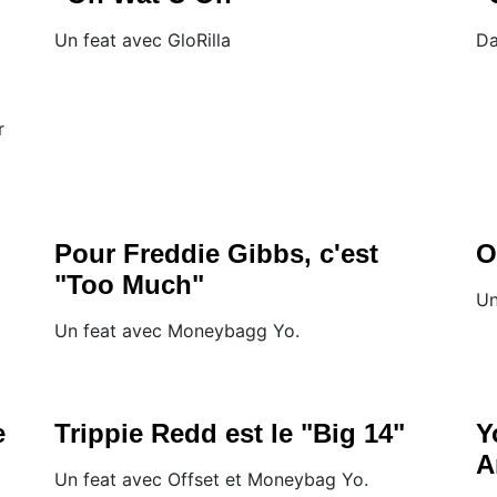
Un feat avec GloRilla
Da
r
Pour Freddie Gibbs, c'est
O
"Too Much"
Un
Un feat avec Moneybagg Yo.
e
Trippie Redd est le "Big 14"
Y
A
Un feat avec Offset et Moneybag Yo.