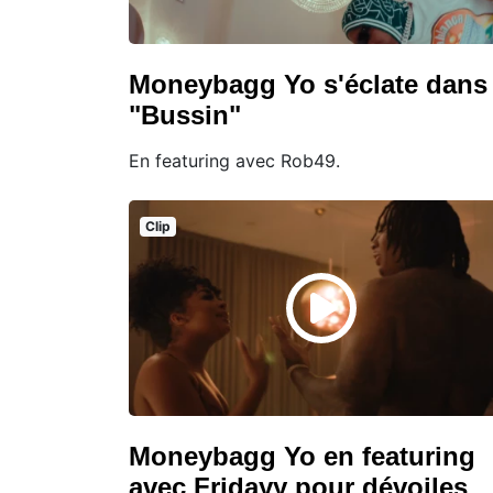
Moneybagg Yo s'éclate dans
"Bussin"
En featuring avec Rob49.
Clip
Moneybagg Yo en featuring
avec Fridayy pour dévoiles