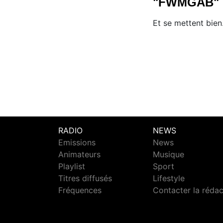
"FWMGAB"
Et se mettent bien
RADIO
NEWS
Emissions
News
Animateurs
Musique
Playlist
Sport
Titres diffusés
Lifestyle
Fréquences
Contacter la réda