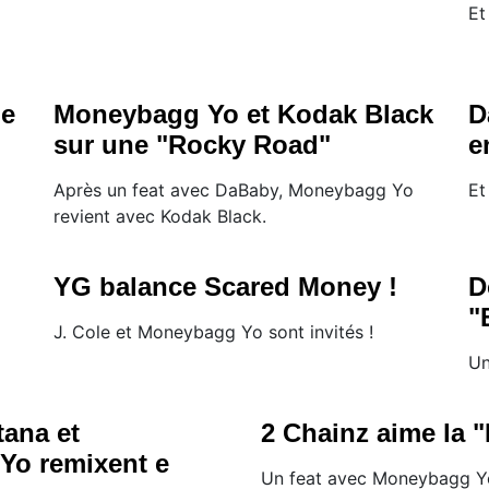
Et
de
Moneybagg Yo et Kodak Black
D
sur une "Rocky Road"
e
Après un feat avec DaBaby, Moneybagg Yo
Et
revient avec Kodak Black.
YG balance Scared Money !
D
"
J. Cole et Moneybagg Yo sont invités !
Un
ana et
2 Chainz aime la 
Yo remixent e
Un feat avec Moneybagg Yo