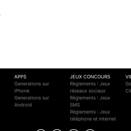
.
APPS
JEUX CONCOURS
V
Generations sur
Règlements : Jeux
Ge
iPhone
réseaux sociaux
Cl
Generations sur
Règlements : Jeux
Android
SMS
c
Règlements : Jeux
téléphone et internet