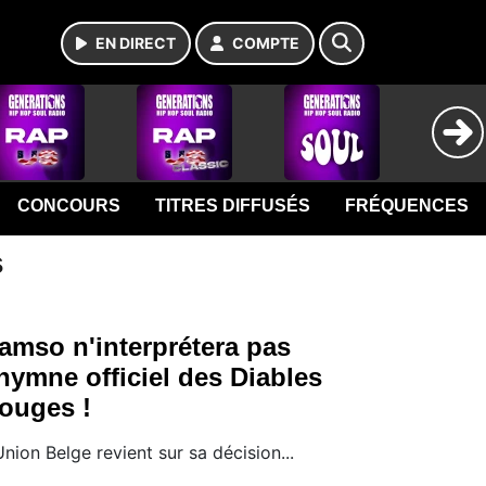
EN DIRECT
COMPTE
CONCOURS
TITRES DIFFUSÉS
FRÉQUENCES
s
amso n'interprétera pas
’hymne officiel des Diables
ouges !
Union Belge revient sur sa décision...