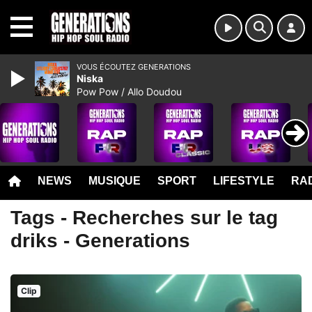
MENU
VOUS ÉCOUTEZ GENERATIONS
Niska
Pow Pow / Allo Doudou
NEWS
MUSIQUE
SPORT
LIFESTYLE
RAD
Tags - Recherches sur le tag
driks - Generations
Clip