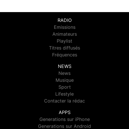
RADIO
Emissions
Animateurs
Playlist
Titres diffusés
Fréquences
NEWS
News
Musique
Sport
Lifestyle
Contacter la rédac
APPS
Generations sur iPhone
Generations sur Android