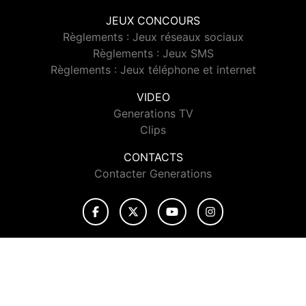
JEUX CONCOURS
Règlements : Jeux réseaux sociaux
Règlements : Jeux SMS
Règlements : Jeux téléphone et internet
VIDEO
Generations TV
Clips
CONTACTS
Contacter Generations
© 2026 Generations Tous droits réservés.
Signaler un contenu
-
Mentions légales
-
Politique de cookies
-
Contact