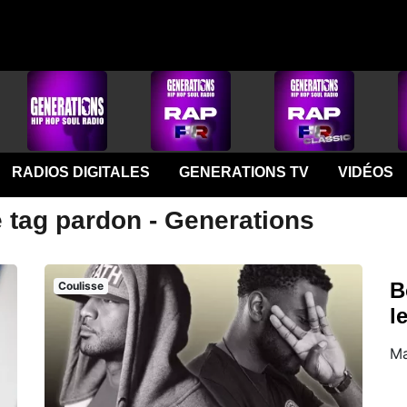
RADIOS DIGITALES
GENERATIONS TV
VIDÉOS
e tag pardon - Generations
B
Coulisse
l
Ma