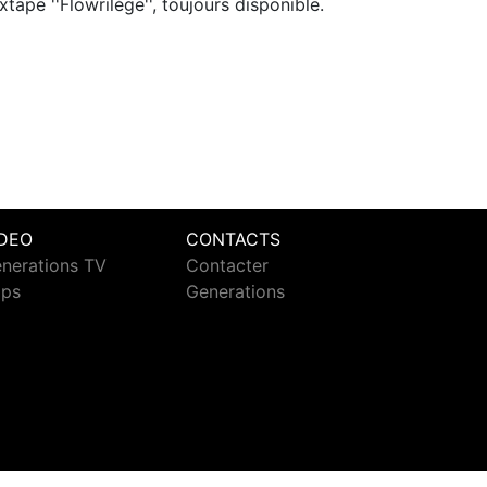
xtape ''Flowrilège'', toujours disponible.
IDEO
CONTACTS
nerations TV
Contacter
ips
Generations