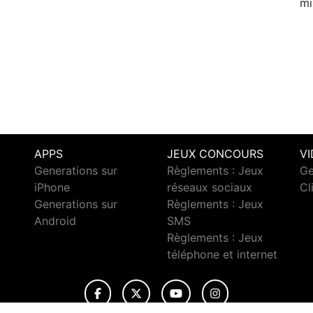
mi
APPS
JEUX CONCOURS
V
Generations sur
Règlements : Jeux
Ge
iPhone
réseaux sociaux
Cl
Generations sur
Règlements : Jeux
Android
SMS
c
Règlements : Jeux
téléphone et internet