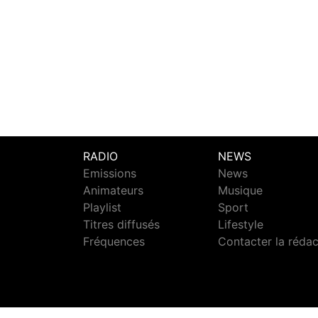
RADIO
NEWS
Emissions
News
Animateurs
Musique
Playlist
Sport
Titres diffusés
Lifestyle
Fréquences
Contacter la réda