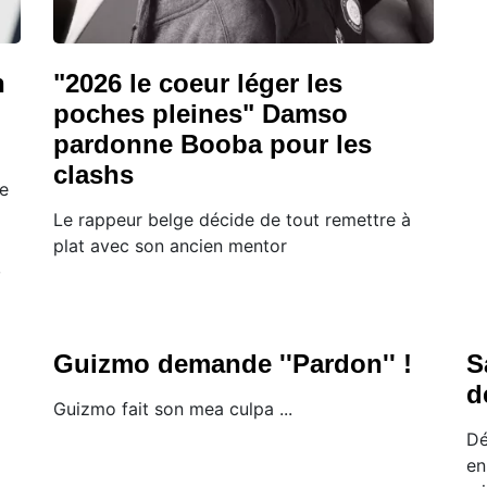
n
"2026 le coeur léger les
poches pleines" Damso
pardonne Booba pour les
clashs
ée
Le rappeur belge décide de tout remettre à
plat avec son ancien mentor
,
Guizmo demande ''Pardon'' !
S
d
Guizmo fait son mea culpa ...
Dé
en