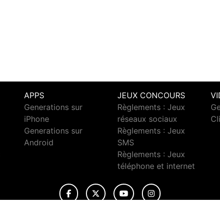
APPS
JEUX CONCOURS
V
Generations sur
Règlements : Jeux
Ge
iPhone
réseaux sociaux
Cl
Generations sur
Règlements : Jeux
Android
SMS
c
Règlements : Jeux
téléphone et internet