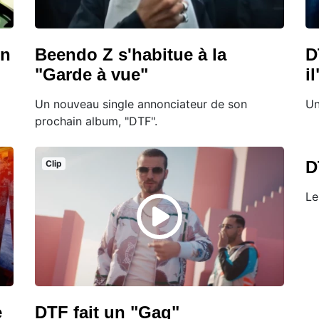
on
Beendo Z s'habitue à la
D
"Garde à vue"
il
Un nouveau single annonciateur de son
Un
prochain album, "DTF".
D
Clip
Le
e
DTF fait un "Gag"