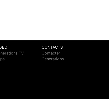
IDEO
CONTACTS
nerations TV
Contacter
ips
Generations