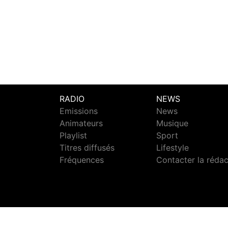
RADIO
NEWS
Emissions
News
Animateurs
Musique
Playlist
Sport
Titres diffusés
Lifestyle
Fréquences
Contacter la réda