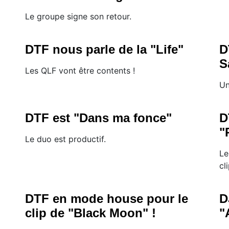
Le groupe signe son retour.
DTF nous parle de la "Life"
D
S
Les QLF vont être contents !
Un
DTF est "Dans ma fonce"
D
"
Le duo est productif.
Le
cli
DTF en mode house pour le
D
clip de "Black Moon" !
"