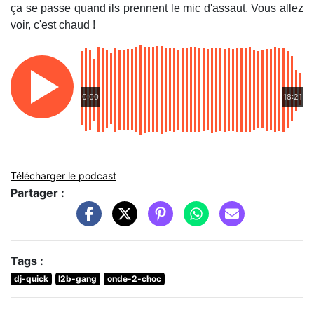
ça se passe quand ils prennent le mic d'assaut. Vous allez
voir, c'est chaud !
0:00
18:21
Télécharger le podcast
Partager :
Tags :
dj-quick
l2b-gang
onde-2-choc