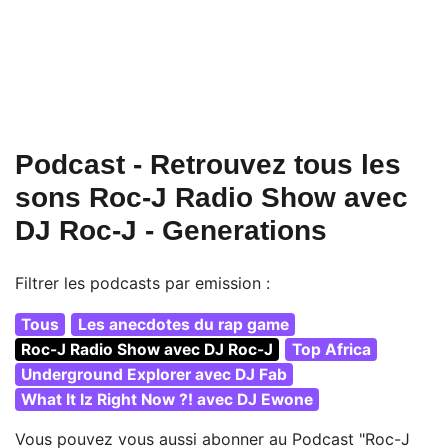
Podcast - Retrouvez tous les
sons Roc-J Radio Show avec
DJ Roc-J - Generations
Filtrer les podcasts par emission :
Tous
Les anecdotes du rap game
Roc-J Radio Show avec DJ Roc-J
Top Africa
Underground Explorer avec DJ Fab
What It Iz Right Now ?! avec DJ Ewone
Vous pouvez vous aussi abonner au Podcast "Roc-J