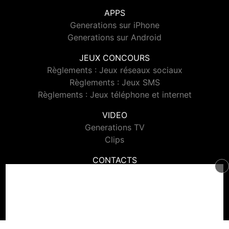
APPS
Generations sur iPhone
Generations sur Android
JEUX CONCOURS
Règlements : Jeux réseaux sociaux
Règlements : Jeux SMS
Règlements : Jeux téléphone et internet
VIDEO
Generations TV
Clips
CONTACTS
Contacter Generations