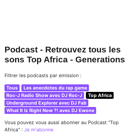
Podcast - Retrouvez tous les
sons Top Africa - Generations
Filtrer les podcasts par emission :
Tous
Les anecdotes du rap game
Roc-J Radio Show avec DJ Roc-J
Top Africa
Underground Explorer avec DJ Fab
What It Iz Right Now ?! avec DJ Ewone
Vous pouvez vous aussi abonner au Podcast "Top
Africa" :
Je m'abonne