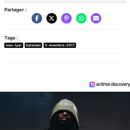
Partager :
Tags :
mac-tyer
bataclan
5-dcembre-2017