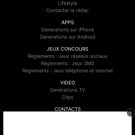
Lifestyle
Contacter la rédac
APPS
Generations sur iPhone
Generations sur Android
JEUX CONCOURS
Règlements : Jeux réseaux sociaux
Règlements : Jeux SMS
Règlements : Jeux téléphone et internet
VIDEO
Generations TV
Clips
CONTACTS
Contacter Generations