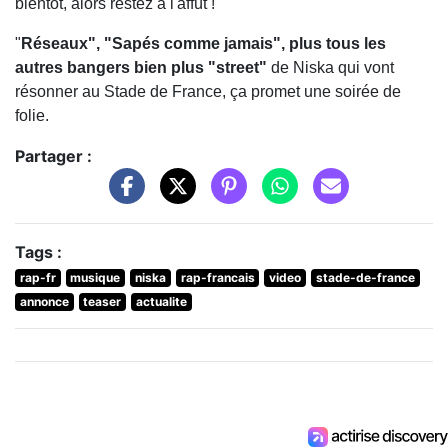
bientôt, alors restez à l'affût !
"
Réseaux", "Sapés comme jamais", plus tous les
autres bangers bien plus "street"
de Niska qui vont
résonner au Stade de France, ça promet une soirée de
folie.
Partager :
Tags :
rap-fr
musique
niska
rap-francais
video
stade-de-france
annonce
teaser
actualite