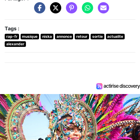
Tags :
rap-fr
musique
niska
annonce
retour
sortie
actualite
alexander