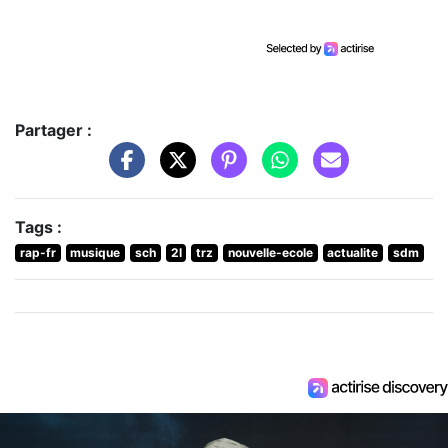
Partager :
Tags :
rap-fr
musique
sch
2l
trz
nouvelle-ecole
actualite
sdm