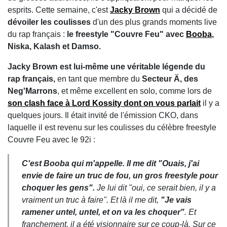
esprits. Cette semaine, c'est
Jacky Brown
qui a décidé de
dévoiler les coulisses
d'un des plus grands moments live
du rap français :
le freestyle "Couvre Feu" avec
Booba
,
Niska, Kalash et Damso.
Jacky Brown est lui-même une véritable légende du
rap français,
en tant que membre du
Secteur Ä, des
Neg'Marrons
, et même excellent en solo, comme lors de
son clash face à Lord Kossity dont on vous parlait
il y a
quelques jours. Il était invité de l'émission CKO, dans
laquelle il est revenu sur les coulisses du célèbre freestyle
Couvre Feu avec le 92i :
C'est Booba qui m'appelle. Il me dit "Ouais, j'ai
envie de faire un truc de fou, un gros freestyle pour
choquer les gens".
Je lui dit "oui, ce serait bien, il y a
vraiment un truc à faire". Et là il me dit,
"Je vais
ramener untel, untel, et on va les choquer"
. Et
franchement, il a été visionnaire sur ce coup-là. Sur ce