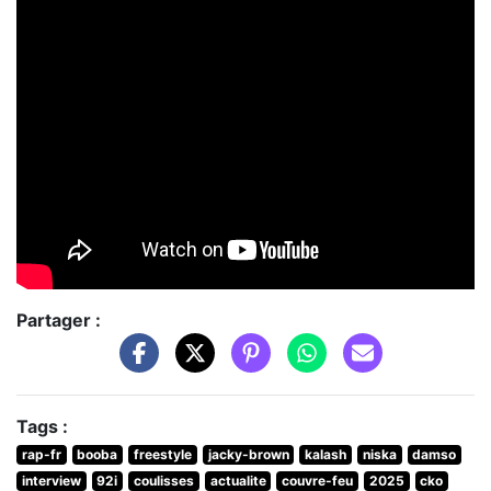
Partager :
Tags :
rap-fr
booba
freestyle
jacky-brown
kalash
niska
damso
interview
92i
coulisses
actualite
couvre-feu
2025
cko