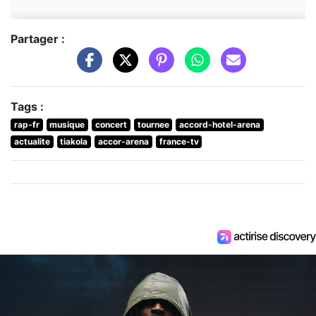
Partager :
Tags :
rap-fr
musique
concert
tournee
accord-hotel-arena
actualite
tiakola
accor-arena
france-tv