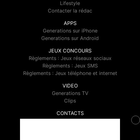
Lifestyle
Contacter la rédac
APPS
Generations sur iPhone
Generations sur Android
JEUX CONCOURS
Règlements : Jeux réseaux sociaux
Règlements : Jeux SMS
Règlements : Jeux téléphone et internet
VIDEO
Generations TV
Clips
CONTACTS
Contacter Generations