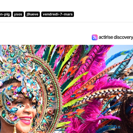
n-plg
ysos
j9ueve
vendredi-7-mars