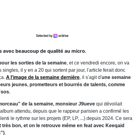
s avec beaucoup de qualité au micro.
our les sorties de la semaine
, et ce vendredi encore, on va
ingles, il y en a 20 qui sortent par jour, l'article ferait donc
ça.
A l'image de la semaine dernière
, il s'agit d'
une semaine
peurs jeunes, prometteurs et bourrés de talents, comme
Ysos.
 morceau" de la semaine, monsieur J9ueve
qui dévoilait
 album attendu, depuis que le rappeur parisien a confirmé les
enti le rythme sur les projets (EP, LP, ...) depuis 2024. Ce sera
st très bon, et on le retrouve même en feat avec Keeqaid
")
.