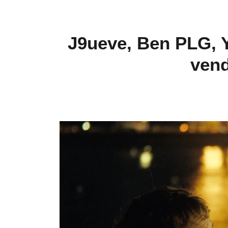
J9ueve, Ben PLG, Y
vend