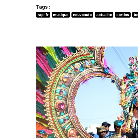
Tags :
rap-fr
musique
nouveaute
actualite
sorties
be