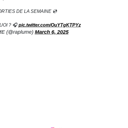
ORTIES DE LA SEMAINE 💿
UOI ? 🎧
pic.twitter.com/OuYTgKTPYz
E (@raplume)
March 6, 2025