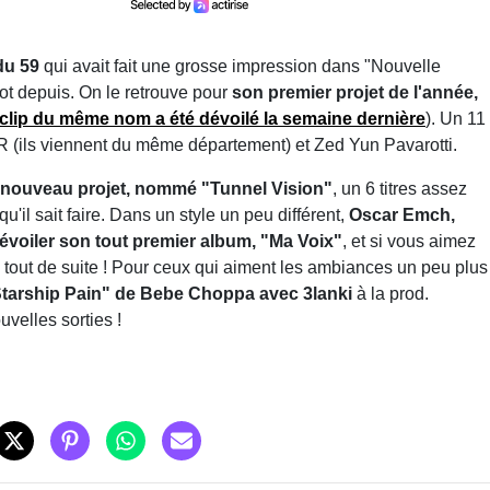
du 59
qui avait fait une grosse impression dans "Nouvelle
lot depuis. On le retrouve pour
son premier projet de l'année,
clip du même nom a été dévoilé la semaine dernière
). Un 11
 ZKR (ils viennent du même département) et Zed Yun Pavarotti.
n nouveau projet, nommé "Tunnel Vision"
, un 6 titres assez
u'il sait faire. Dans un style un peu différent,
Oscar Emch,
évoiler son tout premier album, "Ma Voix"
, et si vous aimez
a tout de suite ! Pour ceux qui aiment les ambiances un peu plus
Starship Pain" de Bebe Choppa avec 3lanki
à la prod.
velles sorties !