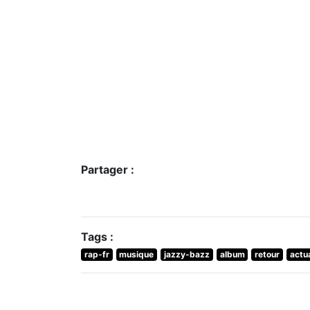
Partager :
Tags :
rap-fr
musique
jazzy-bazz
album
retour
actua