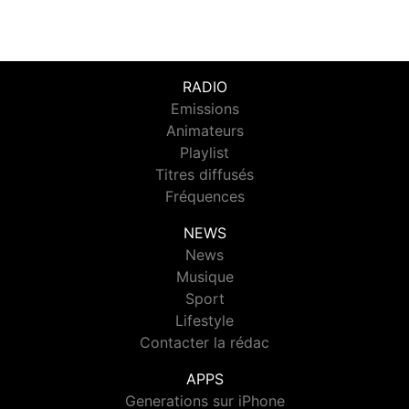
RADIO
Emissions
Animateurs
Playlist
Titres diffusés
Fréquences
NEWS
News
Musique
Sport
Lifestyle
Contacter la rédac
APPS
Generations sur iPhone