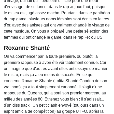
d'image, qui fait qu'il peut être difficile pour une meuf
d'envisager de se lancer dans le rap aujourd'hui, puisque
le milieu est jugé assez macho. Pourtant, dans le panthéon
du rap game, plusieurs noms féminins sont écrits en lettres
d'or, avec des artistes qui ont vraiment changé le visage de
cette musique. On vous a préparé une petite sélection des
femmes qui ont changé le game, dans le rap FR ou US.
Roxanne Shanté
On va commencer par la toute première, ou plutôt, la
première rappeuse à avoir été véritablement connue. Car
on imagine que d'autres avant elles ont essayé de manier
le micro, mais ça a eu moins de succès. En ce qui
concerne Roxanne Shanté (Lolita Shanté Gooden de son
vrai nom), ça a tout simplement cartonné. Il s'agit d'une
rappeuse du Queens, qui a sorti son premier morceau au
milieu des années 80. Et tenez vous bien : il s'agissait...
d'un diss track ! Un petit clash envoyé (toujours dans un
esprit amicla de compétition) au groupe UTFO, après la