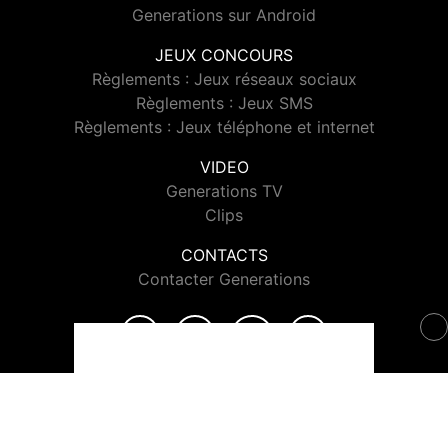
Generations sur Android
JEUX CONCOURS
Règlements : Jeux réseaux sociaux
Règlements : Jeux SMS
Règlements : Jeux téléphone et internet
VIDEO
Generations TV
Clips
CONTACTS
Contacter Generations
© 2026 Generations Tous droits réservés.
Signaler un contenu
-
Mentions légales
-
Politique de cookies
-