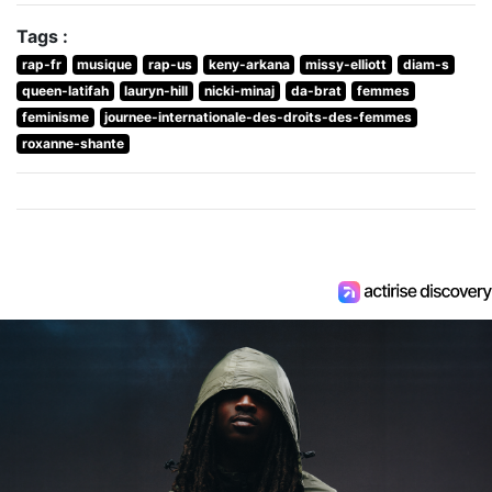
Tags :
rap-fr
musique
rap-us
keny-arkana
missy-elliott
diam-s
queen-latifah
lauryn-hill
nicki-minaj
da-brat
femmes
feminisme
journee-internationale-des-droits-des-femmes
roxanne-shante