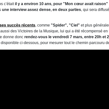
s c'était
il y a environ 10 ans, pour "Mon cœur avait raison"
ns
une interview assez dense, en deux parties
, qui sera diffu
 ses succès récents
, comme
"Spider", "Ciel"
et plus général
 aussi des Victoires de la Musique, lui qui a été récompensé en 
 se donne donc
rendez-vous le vendredi 7 mars, entre 20h et 
, disponible ci-dessous, pour mesurer tout le chemin parcouru de