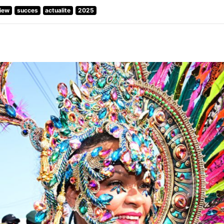
view
succes
actualite
2025