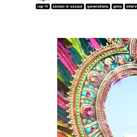
rap-fr
sexion-d-assaut
generations
gims
inter