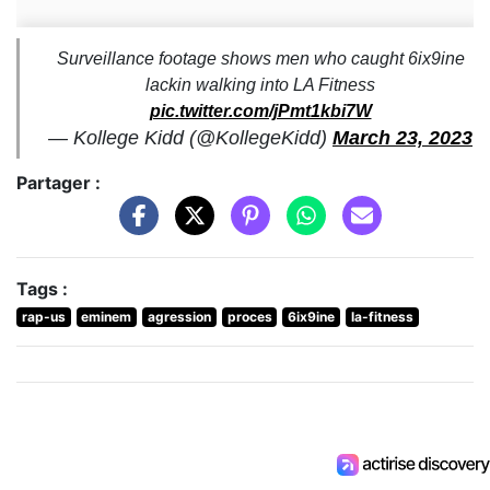
Surveillance footage shows men who caught 6ix9ine
lackin walking into LA Fitness
pic.twitter.com/jPmt1kbi7W
— Kollege Kidd (@KollegeKidd)
March 23, 2023
Partager :
Tags :
rap-us
eminem
agression
proces
6ix9ine
la-fitness