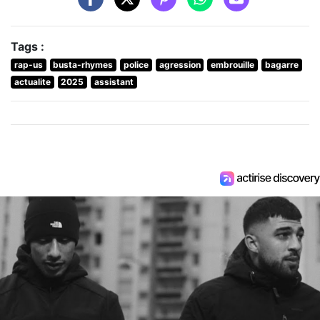
Tags :
rap-us
busta-rhymes
police
agression
embrouille
bagarre
actualite
2025
assistant