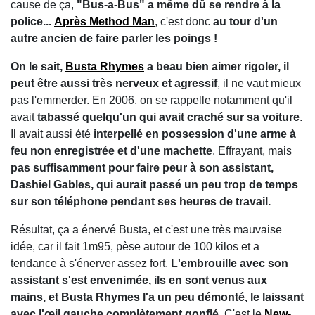
cause de ça,
"Bus-a-Bus" a même dû se rendre à la
police...
Après Method Man
, c'est donc
au tour d'un
autre ancien de faire parler les poings !
On le sait,
Busta Rhymes
a beau bien aimer rigoler, il
peut être aussi très nerveux et agressif
, il ne vaut mieux
pas l'emmerder. En 2006, on se rappelle notamment qu'il
avait
tabassé quelqu'un qui avait craché sur sa voiture
.
Il avait aussi été
interpellé en possession d'une arme à
feu non enregistrée et d'une machette
. Effrayant, mais
pas suffisamment pour faire peur à son assistant,
Dashiel Gables, qui aurait passé un peu trop de temps
sur son téléphone pendant ses heures de travail.
Résultat, ça a énervé Busta, et c'est une très mauvaise
idée, car il fait 1m95, pèse autour de 100 kilos et a
tendance à s'énerver assez fort.
L'embrouille avec son
assistant s'est envenimée, ils en sont venus aux
mains, et Busta Rhymes l'a un peu démonté, le laissant
avec l'œil gauche complètement gonflé.
C'est le
New-