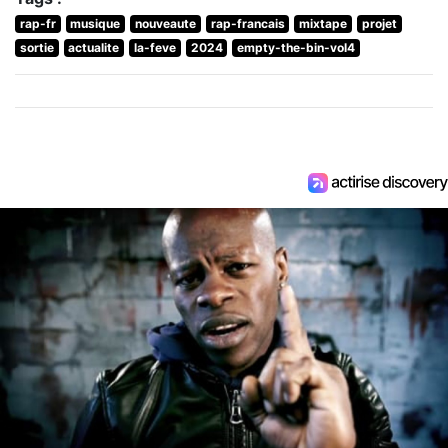
rap-fr
musique
nouveaute
rap-francais
mixtape
projet
sortie
actualite
la-feve
2024
empty-the-bin-vol4