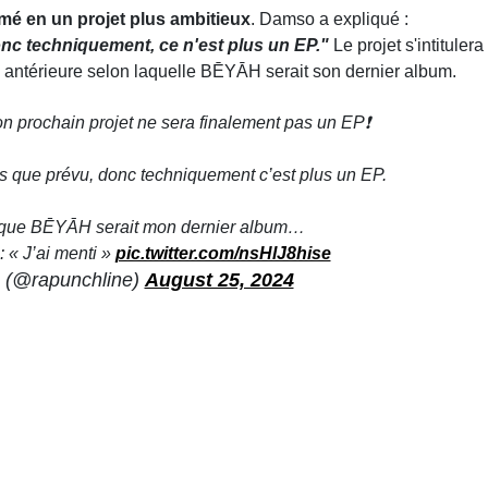
rmé en un projet plus ambitieux
. Damso a expliqué :
onc techniquement, ce n'est plus un EP."
Le projet s'intitulera
on antérieure selon laquelle BĒYĀH serait son dernier album.
prochain projet ne sera finalement pas un EP❗️
ns que prévu, donc techniquement c’est plus un EP.
 que BĒYĀH serait mon dernier album…
: « J’ai menti »
pic.twitter.com/nsHlJ8hise
 (@rapunchline)
August 25, 2024