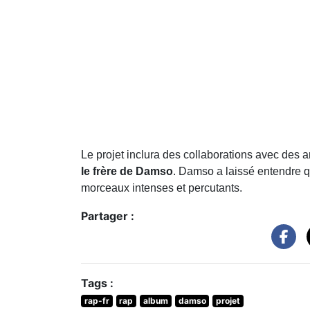
Le projet inclura des collaborations avec des ar
le frère de Damso
. Damso a laissé entendre q
morceaux intenses et percutants.
Partager :
Tags :
rap-fr
rap
album
damso
projet