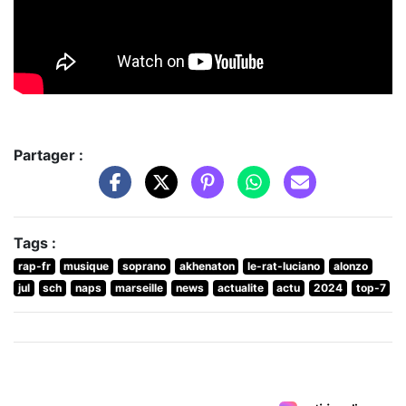
Partager :
Tags :
rap-fr
musique
soprano
akhenaton
le-rat-luciano
alonzo
jul
sch
naps
marseille
news
actualite
actu
2024
top-7