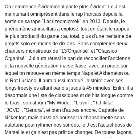
On commence évidemment par le plus évident. Le J est
maintenant omniprésent dans le rap français depuis la
sortie de sa tape "Lacrizeomicmek" en 2013. Depuis, le
phénomène amrseillais a explosé, tout en étant le rappeur
le plus productif du game : au total, plus d'une trentaine de
projets solo en moins de dix ans. Sans compter les deux
chantiers monstrueux de "13'Organisé" et "Classico
Organisé". Jul aura réussi le pari de réconcilier l'ancienne
et la nouvelle génération marseillaise, avec un projet sur
lequel on retrouve en même temps Naps et Akhenaton ou
le Rat Luciano. Il aura aussi marqué l'histoire avec ses
longs freestyles allant parfois jusqu'à 45 minutes. Enfin, il a
désormais une liste de classiques et de hits longue comme
le bras : son album "My World", "L'ovni", "Tchikita",
"JCVD", "Senora", et bien d'autres encore. Capable de
kicker fort, mais aussi de pousser la chansonnette sous
autotune pour rythmer nos soirées, le J est l'actuel boss de
Marseille et ça n'est pas prêt de changer. De toutes façons,