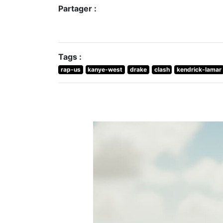
Partager :
Tags :
rap-us
kanye-west
drake
clash
kendrick-lamar