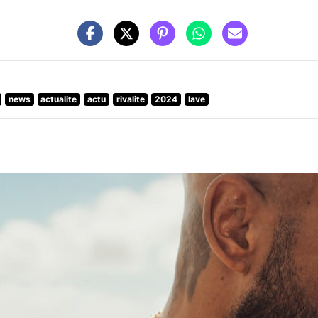
news
actualite
actu
rivalite
2024
lave