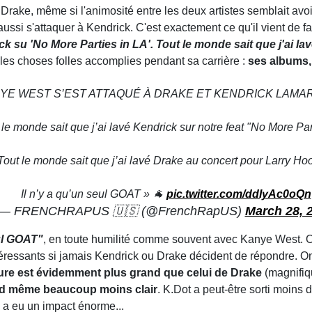
à Drake, même si l'animosité entre les deux artistes semblait a
ussi s'attaquer à Kendrick. C'est exactement ce qu'il vient de f
ck su 'No More Parties in LA'. Tout le monde sait que j'ai lav
s les choses folles accomplies pendant sa carrière :
ses albums, 
NYE WEST S’EST ATTAQUÉ À DRAKE ET KENDRICK LAMAR 
 le monde sait que j’ai lavé Kendrick sur notre feat "No More Par
Tout le monde sait que j’ai lavé Drake au concert pour Larry Hoo
Il n’y a qu’un seul GOAT » 🐐
pic.twitter.com/ddIyAc0oQn
— FRENCHRAPUS 🇺🇸 (@FrenchRapUS)
March 28, 
eul GOAT"
, en toute humilité comme souvent avec Kanye West. On 
ntéressants si jamais Kendrick ou Drake décident de répondre. On 
ture est évidemment plus grand que celui de Drake
(magnifiq
nd même beaucoup moins clair
. K.Dot a peut-être sorti moins 
l a eu un impact énorme...