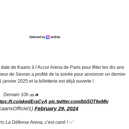
 date de Kaaris à l'Accor Arena de Paris pour fêter les dix ans
appeur de Sevran a profité de la soirée pour annoncer un dernier
janvier 2025 et la billetterie est déjà ouverte !
Demain 10h 🎫🔥
ttps://t.co/akedEraCyA
pic.twitter.com/bb5OT6eMIv
arisOfficiel1)
February 29, 2024
aris La Défense Arena, c’est carré ! ✅