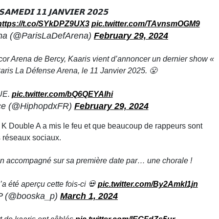
𝗔𝗠𝗘𝗗𝗜 𝟭𝟭 𝗝𝗔𝗡𝗩𝗜𝗘𝗥 𝟮𝟬𝟮𝟱
https://t.co/SYkDPZ9UX3
pic.twitter.com/TAvnsmOGM9
ena (@ParisLaDefArena)
February 29, 2024
or Arena de Bercy, Kaaris vient d’annoncer un dernier show «
ris La Défense Arena, le 11 Janvier 2025. 😤
UE.
pic.twitter.com/bQ6QEYAIhi
ce (@HiphopdxFR)
February 29, 2024
t, K Double A a mis le feu et que beaucoup de rappeurs sont
s réseaux sociaux.
’on accompagné sur sa première date par… une chorale !
a été aperçu cette fois-ci 💀
pic.twitter.com/By2AmkI1jn
P (@booska_p)
March 1, 2024