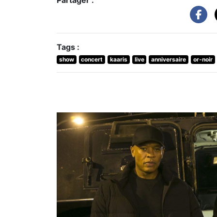
Tags :
show
concert
kaaris
live
anniversaire
or-noir