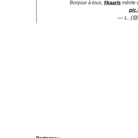
Bonjour à tous,
#kaaris
mérite 
pic
— L. (@i
Partager :