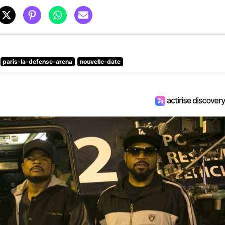
paris-la-defense-arena
nouvelle-date