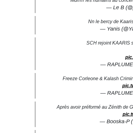
Mdrrrrr les humains au concer
— Le B (@
Nn le bercy de Kaaris
— Yanis (@Y
SCH rejoint KAARIS su
pic
— RAPLUME 
Freeze Corleone & Kalash Crimi
pic.
— RAPLUME 
Après avoir préformé au Zénith de G
pic.
— Booska-P 