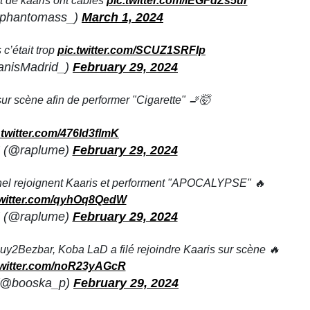
t de kaaris ont câblés
pic.twitter.com/lEGFdZs5ur
phantomass_)
March 1, 2024
 c’était trop
pic.twitter.com/SCUZ1SRFIp
anisMadrid_)
February 29, 2024
r scène afin de performer "Cigarette" 🚬🤯
.twitter.com/476Id3flmK
(@raplume)
February 29, 2024
nel rejoignent Kaaris et performent "APOCALYPSE" 🔥
twitter.com/qyhOq8QedW
(@raplume)
February 29, 2024
uy2Bezbar, Koba LaD a filé rejoindre Kaaris sur scène 🔥
twitter.com/noR23yAGcR
(@booska_p)
February 29, 2024