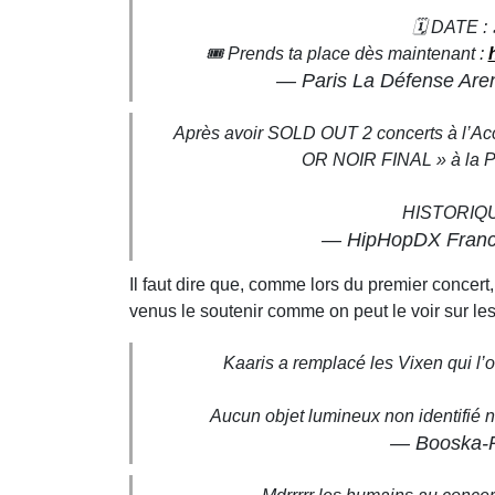
🗓️ DATE : 𝗦
🎟️ Prends ta place dès maintenant :
— Paris La Défense Ar
Après avoir SOLD OUT 2 concerts à l’Acc
OR NOIR FINAL » à la Pa
HISTORIQ
— HipHopDX Fran
Il faut dire que, comme lors du premier concer
venus le soutenir comme on peut le voir sur le
Kaaris a remplacé les Vixen qui l
Aucun objet lumineux non identifié n’
— Booska-