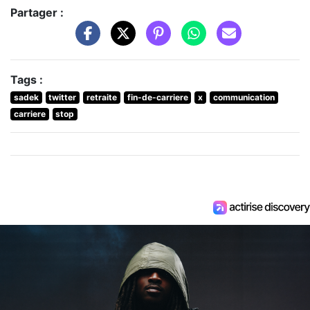
Partager :
Tags :
sadek
twitter
retraite
fin-de-carriere
x
communication
carriere
stop