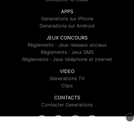
APPS
Generations sur iPhone
Generations sur Android
JEUX CONCOURS
Règlements : Jeux réseaux sociaux
Règlements : Jeux SMS
Règlements : Jeux téléphone et internet
VIDEO
Generations TV
Clips
CONTACTS
Contacter Generations