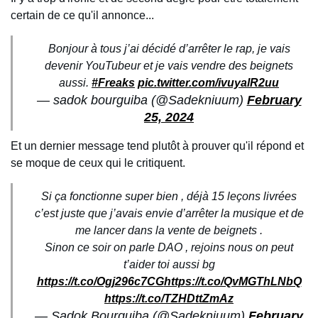
certain de ce qu'il annonce...
Bonjour à tous j’ai décidé d’arrêter le rap, je vais
devenir YouTubeur et je vais vendre des beignets
aussi.
#Freaks
pic.twitter.com/ivuyalR2uu
— sadok bourguiba (@Sadekniuum)
February
25, 2024
Et un dernier message tend plutôt à prouver qu'il répond et
se moque de ceux qui le critiquent.
Si ça fonctionne super bien , déjà 15 leçons livrées
c’est juste que j’avais envie d’arrêter la musique et de
me lancer dans la vente de beignets .
Sinon ce soir on parle DAO , rejoins nous on peut
t’aider toi aussi bg
https://t.co/Ogj296c7CG
https://t.co/QvMGThLNbQ
https://t.co/TZHDttZmAz
— Sadok Bourguiba (@Sadekniuum)
February