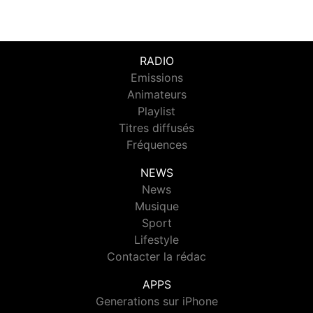
RADIO
Emissions
Animateurs
Playlist
Titres diffusés
Fréquences
NEWS
News
Musique
Sport
Lifestyle
Contacter la rédac
APPS
Generations sur iPhone