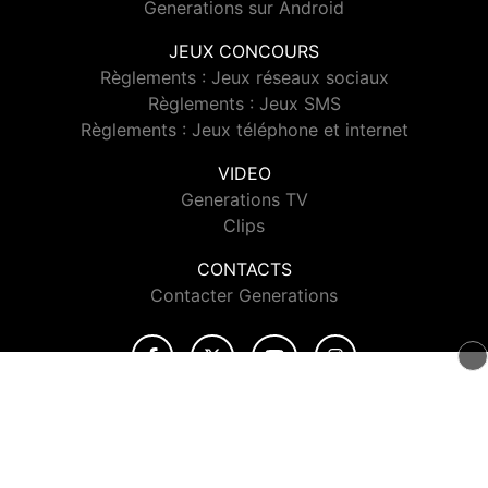
Generations sur Android
JEUX CONCOURS
Règlements : Jeux réseaux sociaux
Règlements : Jeux SMS
Règlements : Jeux téléphone et internet
VIDEO
Generations TV
Clips
CONTACTS
Contacter Generations
© 2026 Generations Tous droits réservés.
Signaler un contenu
-
Mentions légales
-
Politique de cookies
-