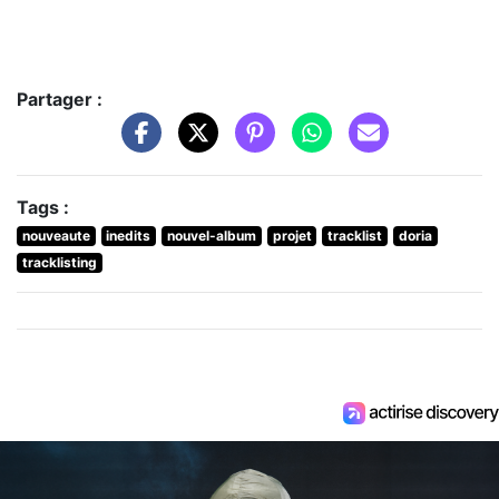
Partager :
Tags :
nouveaute
inedits
nouvel-album
projet
tracklist
doria
tracklisting