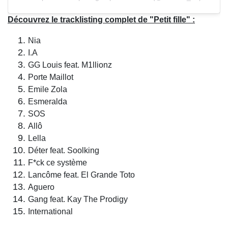
Découvrez le tracklisting complet de "Petit fille" :
Nia
I.A
GG Louis feat. M1llionz
Porte Maillot
Emile Zola
Esmeralda
SOS
Allô
Lella
Déter feat. Soolking
F*ck ce système
Lancôme feat. El Grande Toto
Aguero
Gang feat. Kay The Prodigy
International