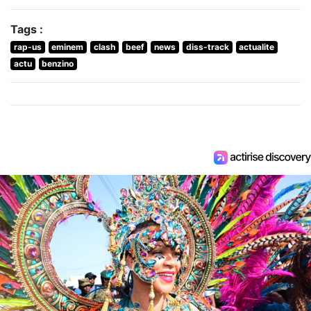
Tags :
rap-us
eminem
clash
beef
news
diss-track
actualite
actu
benzino