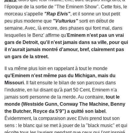
l'époque de la sortie de "The Eminem Show". Cette fois, le
morceau s'appelle
"Rap Elvis"
, et il sonne un tout petit
peu plus moderne que
"Vulturius"
sorti en début de
semaine. Avec, là encore, des phases qui font mal, dans
lesquelles le Benz' affirme qu'
Eminem
n'est pas un vrai
gars de Detroit, qu'il n'est jamais dans sa ville, pour qui
il n'aurait jamais montré d'amour, bref, clairement pas
un gars de la street.
Il va même plus loin en rappelant à tout le monde
qu'Eminem n'est même pas du Michigan, mais du
Missouri
. Il fait ensuite le bilan de son parcours dans
l'industrie, en lui disant qu'à part 50 Cent, Eminem n'a
jamais sorti personne de la merde. Au contraire,
tout le
monde (Westside Gunn, Conway The Machine, Benny
the Butcher, Royce da 5'9") a quitté son label
.
Évidemment, la comparaison avec Elvis prend tout son
sens : le blanc qui se met à jouer de la "black music" et qui
récolte tous les lauriers pendant que ceux qui l'ont inspiré