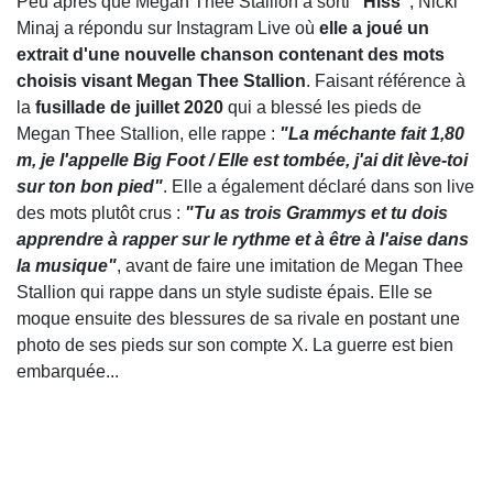
Peu après que Megan Thee Stallion a sorti
"Hiss"
, Nicki
Minaj a répondu sur Instagram Live où
elle a joué un
extrait d'une nouvelle chanson contenant des mots
choisis visant Megan Thee Stallion
. Faisant référence à
la
fusillade de juillet 2020
qui a blessé les pieds de
Megan Thee Stallion, elle rappe :
"La méchante fait 1,80
m, je l'appelle Big Foot / Elle est tombée, j'ai dit lève-toi
sur ton bon pied"
. Elle a également déclaré dans son live
des mots plutôt crus :
"Tu as trois Grammys et tu dois
apprendre à rapper sur le rythme et à être à l'aise dans
la musique"
, avant de faire une imitation de Megan Thee
Stallion qui rappe dans un style sudiste épais. Elle se
moque ensuite des blessures de sa rivale en postant une
photo de ses pieds sur son compte X. La guerre est bien
embarquée...