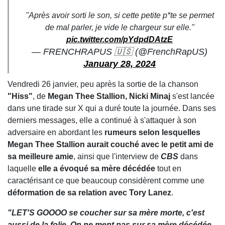
"Après avoir sorti le son, si cette petite p*te se permet
de mal parler, je vide le chargeur sur elle."
pic.twitter.com/pYdpdDAtzE
— FRENCHRAPUS 🇺🇸 (@FrenchRapUS)
January 28, 2024
Vendredi 26 janvier, peu après la sortie de la chanson
"Hiss"
, de
Megan Thee Stallion, Nicki Minaj
s'est lancée
dans une tirade sur X qui a duré toute la journée. Dans ses
derniers messages, elle a continué à s'attaquer à son
adversaire en abordant les
rumeurs selon lesquelles
Megan Thee Stallion aurait couché avec le petit ami de
sa meilleure amie
, ainsi que l'interview de
CBS
dans
laquelle
elle a évoqué sa mère décédée
tout en
caractérisant ce que beaucoup considèrent comme une
déformation de sa relation avec Tory Lanez
.
"LET'S GOOOO se coucher sur sa mère morte, c'est
aussi de la folie, On ne ment pas sur sa mère décédée,