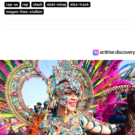
rap-us
rap
clash
nicki-minaj
diss-track
megan-thee-stallion