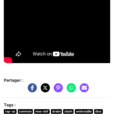
Partager :
Tags :
rap-us
common
mos-def
drake
clash
embrouille
diss