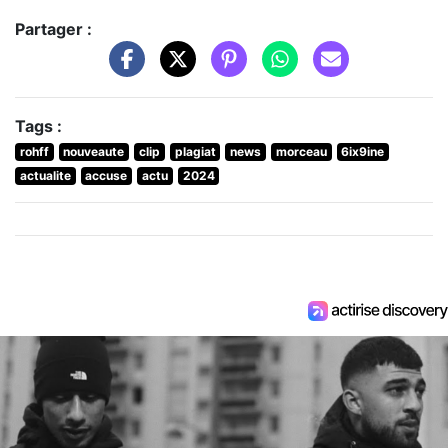
Partager :
Tags :
rohff
nouveaute
clip
plagiat
news
morceau
6ix9ine
actualite
accuse
actu
2024