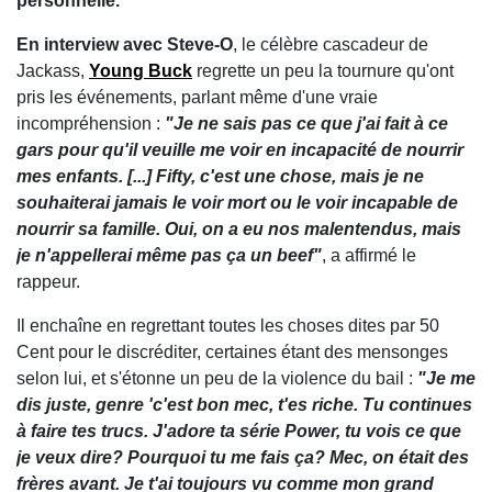
personnelle.
En interview avec Steve-O
, le célèbre cascadeur de
Jackass,
Young Buck
regrette un peu la tournure qu'ont
pris les événements, parlant même d'une vraie
incompréhension :
"Je ne sais pas ce que j'ai fait à ce
gars pour qu'il veuille me voir en incapacité de nourrir
mes enfants. [...] Fifty, c'est une chose, mais je ne
souhaiterai jamais le voir mort ou le voir incapable de
nourrir sa famille. Oui, on a eu nos malentendus, mais
je n'appellerai même pas ça un beef"
, a affirmé le
rappeur.
Il enchaîne en regrettant toutes les choses dites par 50
Cent pour le discréditer, certaines étant des mensonges
selon lui, et s'étonne un peu de la violence du bail :
"Je me
dis juste, genre 'c'est bon mec, t'es riche. Tu continues
à faire tes trucs. J'adore ta série Power, tu vois ce que
je veux dire? Pourquoi tu me fais ça? Mec, on était des
frères avant. Je t'ai toujours vu comme mon grand