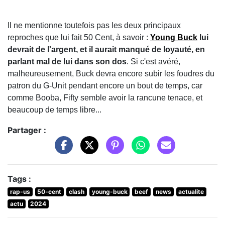
Il ne mentionne toutefois pas les deux principaux
reproches que lui fait 50 Cent, à savoir :
Young Buck
lui
devrait de l'argent, et il aurait manqué de loyauté, en
parlant mal de lui dans son dos
. Si c'est avéré,
malheureusement, Buck devra encore subir les foudres du
patron du G-Unit pendant encore un bout de temps, car
comme Booba, Fifty semble avoir la rancune tenace, et
beaucoup de temps libre...
Partager :
Tags :
rap-us
50-cent
clash
young-buck
beef
news
actualite
actu
2024