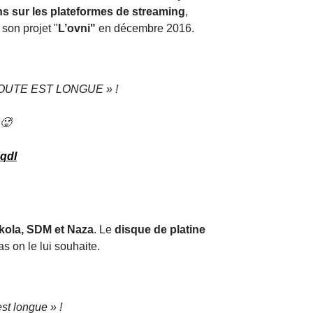
ns sur les plateformes de streaming
,
son projet "
L’ovni"
en décembre 2016.
A ROUTE EST LONGUE » !
 🥵
2qdl
kola, SDM et Naza
. Le
disque de platine
as on le lui souhaite.
st longue » !