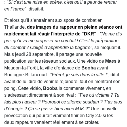
:
"Si c'est une mise en scène, c'est qu'il a peur de rentrer
en France"
, disait-il.
Et alors qu’il s’entraînant aux spots de combat en
Thaïlande,
des images du rappeur en pleine séance ont
rapidement fait réagir l’interprète de "DKR"
:
"Ne me dis
pas qu’il va me proposer un combat ! C’est la préparation
du combat ? Obligé d’apprendre la bagarre"
, se moquait-il.
Mais jeudi 28 septembre, il partage une nouvelle
publication sur les réseaux sociaux. Une vidéo de
Maes
à
Meudon-la-Forêt, la ville d’enfance de
Booba
avant
Boulogne-Billancourt :
"Frérot, je suis dans ta ville !"
, dit-il
avant de lui dire de venir le rejoindre, tout en montrant son
poing. Cette vidéo,
Booba
la commente vivement, en
s’adressant directement à son rival :
"T’es où victime ? Tu
fais plus l’acteur ? Pourquoi ce silence soudain ? T’as plus
d’énergie ? Ça se passe bien avec MJK ?"
Une nouvelle
provocation qui pourrait vraiment finir en Orly 2.0 si les
deux rappeurs venaient réellement à se croiser.