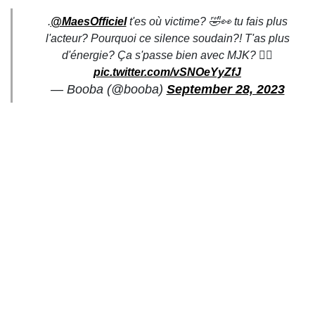
.
@MaesOfficiel
t'es où victime? 🤣👀 tu fais plus
l'acteur? Pourquoi ce silence soudain?! T'as plus
d'énergie? Ça s'passe bien avec MJK? 🏴‍☠️
pic.twitter.com/vSNOeYyZfJ
— Booba (@booba)
September 28, 2023