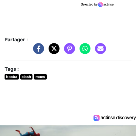
Partager :
Tags :
booba
clash
maes