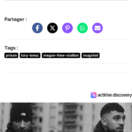
Partager :
Tags :
prison
tory-lanez
megan-thee-stallion
mugshot