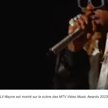
Lil Wayne est monté sur la scène des MTV Video Music Awards 2023