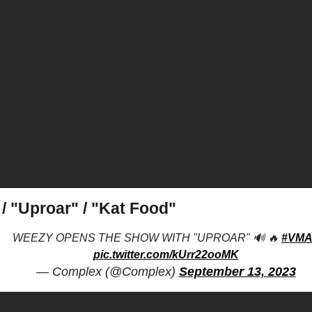
/ "Uproar" / "Kat Food"
WEEZY OPENS THE SHOW WITH "UPROAR" 🔊 🔥
#VMA
pic.twitter.com/kUrr22ooMK
— Complex (@Complex)
September 13, 2023