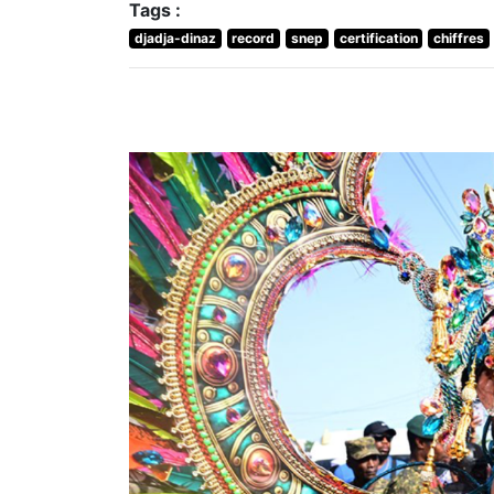
Tags :
djadja-dinaz
record
snep
certification
chiffres