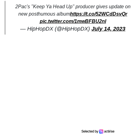
2Pac's "Keep Ya Head Up" producer gives update on
new posthumous album
https://t.co/52WCdDsvQr
pic.twitter.com/1mwBFBU2nI
— HipHopDX (@HipHopDX)
July 14, 2023