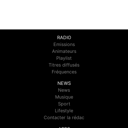
RADIO
Emissions
Animateurs
Playlist
Titres diffusés
Fréquences
NEWS
News
Musique
Sport
Lifestyle
Contacter la rédac