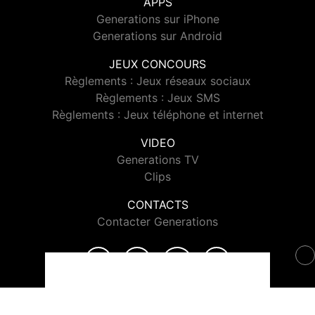
APPS
Generations sur iPhone
Generations sur Android
JEUX CONCOURS
Règlements : Jeux réseaux sociaux
Règlements : Jeux SMS
Règlements : Jeux téléphone et internet
VIDEO
Generations TV
Clips
CONTACTS
Contacter Generations