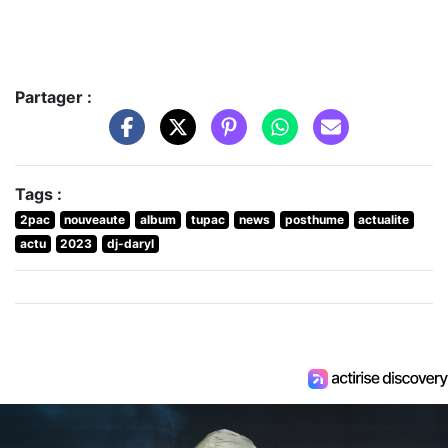
Partager :
Tags :
2pac
nouveaute
album
tupac
news
posthume
actualite
actu
2023
dj-daryl