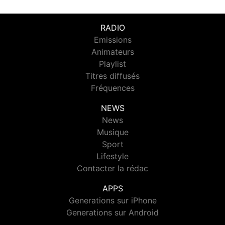
RADIO
Emissions
Animateurs
Playlist
Titres diffusés
Fréquences
NEWS
News
Musique
Sport
Lifestyle
Contacter la rédac
APPS
Generations sur iPhone
Generations sur Android