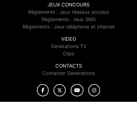
JEUX CONCOURS
Règlements : Jeux réseaux sociaux
Règlements : Jeux SMS
Règlements : Jeux téléphone et internet
VIDEO
Generations TV
Clips
CONTACTS
Contacter Generations
© 2026 Generations Tous droits réservés.
Signaler un contenu
-
Mentions légales
-
Politique de cookies
-
Contact