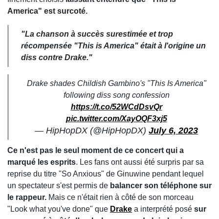
America" est surcoté.
"La chanson à succès surestimée et trop
récompensée "This is America" était à l'origine un
diss contre Drake."
Drake shades Childish Gambino's "This Is America"
following diss song confession
https://t.co/52WCdDsvQr
pic.twitter.com/XayOQF3xj5
— HipHopDX (@HipHopDX)
July 6, 2023
Ce n'est pas le seul moment de ce concert qui a
marqué les esprits
. Les fans ont aussi été surpris par sa
reprise du titre "So Anxious" de Ginuwine pendant lequel
un spectateur s'est permis de
balancer son téléphone sur
le rappeur.
Mais ce n'était rien à côté de son morceau
"Look what you've done" que
Drake
a interprété posé
sur