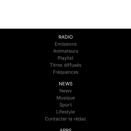
RADIO
Emissions
Animateurs
Playlist
Titres diffusés
Fréquences
NEWS
News
Musique
Sport
Lifestyle
Contacter la rédac
APPS