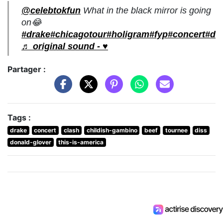
@celebtokfun
What in the black mirror is going
on😂
#drake
#chicagotour
#holigram
#fyp
#concert
#dr
♬ original sound - ♥️
Partager :
Tags :
drake
concert
clash
childish-gambino
beef
tournee
diss
donald-glover
this-is-america