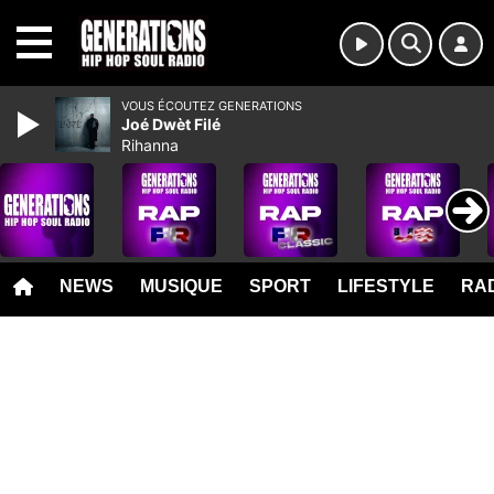
MENU
VOUS ÉCOUTEZ GENERATIONS
Joé Dwèt Filé
Rihanna
NEWS
MUSIQUE
SPORT
LIFESTYLE
RAD