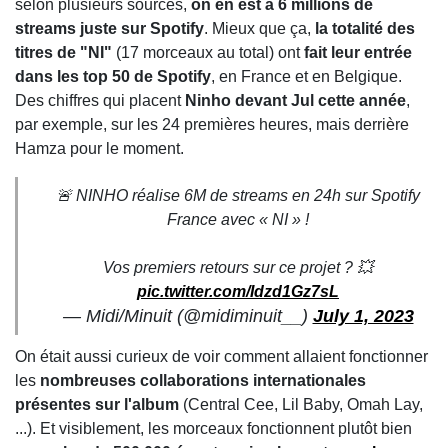
selon plusieurs sources,
on en est à 6 millions de
streams juste sur Spotify
. Mieux que ça,
la totalité des
titres de "NI"
(17 morceaux au total) ont
fait leur entrée
dans les top 50 de Spotify
, en France et en Belgique.
Des chiffres qui placent
Ninho devant Jul cette année
,
par exemple, sur les 24 premières heures, mais derrière
Hamza pour le moment.
🚨 NINHO réalise 6M de streams en 24h sur Spotify
France avec « NI » !
Vos premiers retours sur ce projet ? 💥
pic.twitter.com/Idzd1Gz7sL
— Midi/Minuit (@midiminuit__)
July 1, 2023
On était aussi curieux de voir comment allaient fonctionner
les
nombreuses collaborations internationales
présentes sur l'album
(Central Cee, Lil Baby, Omah Lay,
...). Et visiblement, les morceaux fonctionnent plutôt bien