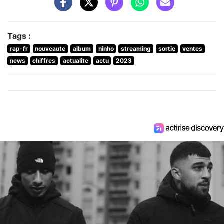
Tags :
rap-fr
nouveaute
album
ninho
streaming
sortie
ventes
news
chiffres
actualite
actu
2023