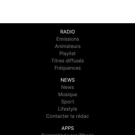
RADIO
Emissions
Animateurs
Playlist
Titres diffusés
Fréquences
NEWS
News
Musique
Sport
Lifestyle
Contacter la rédac
APPS