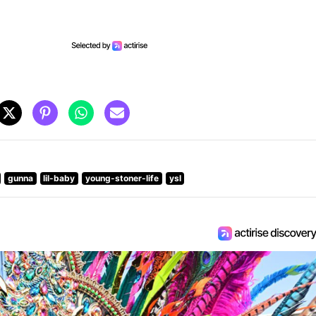
gunna
lil-baby
young-stoner-life
ysl