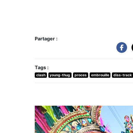
Partager :
Tags :
clash
young-thug
proces
embrouille
diss-track