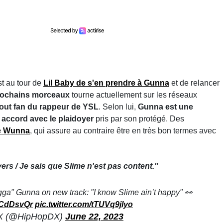
est au tour de
Lil Baby de s'en prendre à Gunna
et de relancer
 prochains morceaux
tourne actuellement sur les réseaux
tout fan du rappeur de YSL
. Selon lui,
Gunna est une
 accord avec le plaidoyer
pris par son protégé. Des
de Wunna
, qui assure au contraire être en très bon termes avec
rs / Je sais que Slime n'est pas content."
-gga" Gunna on new track: "I know Slime ain’t happy" 👀
2WCdDsvQr
pic.twitter.com/tTUVq9jlyo
X (@HipHopDX)
June 22, 2023