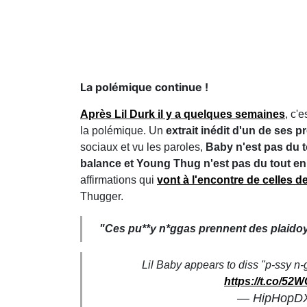
La polémique continue !
Après Lil Durk il y a quelques semaines
, c'
la polémique. Un
extrait inédit d'un de ses
sociaux et vu les paroles,
Baby n'est pas du 
balance et Young Thug n'est pas du tout en
affirmations qui
vont à l'encontre de celles 
Thugger.
"Ces pu**y n*ggas prennent des plaidoye
Lil Baby appears to diss "p-ssy n
https://t.co/5
— HipHopD