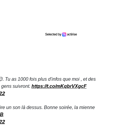
😉. Tu as 1000 fois plus d'infos que moi , et des
s gens suivront.
https://t.co/mKqbrVXgcF
22
aire un son là dessus. Bonne soirée, la mienne
XB
22