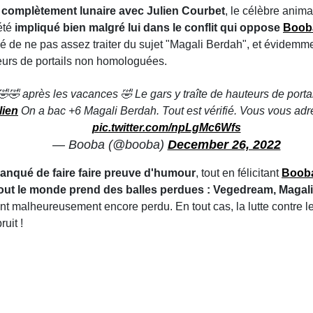
complètement lunaire avec Julien Courbet
, le célèbre anima
 été
impliqué bien malgré lui dans le conflit qui oppose
Boob
hé de ne pas assez traiter du sujet "Magali Berdah", et évidem
teurs de portails non homologuées.
 🤣🤣🤣 après les vacances 🤣 Le gars y traîte de hauteurs de po
lien
On a bac +6 Magali Berdah. Tout est vérifié. Vous vous a
pic.twitter.com/npLgMc6Wfs
— Booba (@booba)
December 26, 2022
manqué de faire faire preuve d'humour
, tout en félicitant
Boob
out le monde prend des balles perdues : Vegedream, Magali
ont malheureusement encore perdu. En tout cas, la lutte contre l
uit !