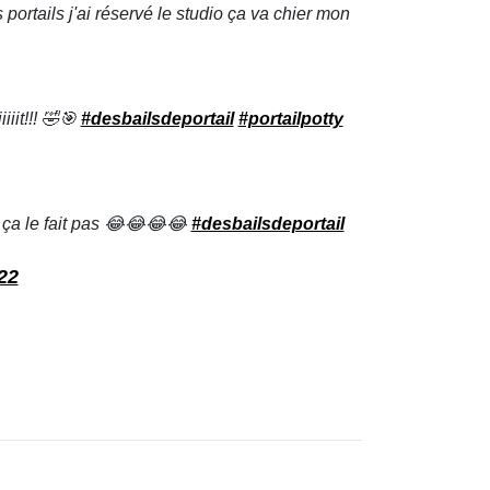
ortails j'ai réservé le studio ça va chier mon
iiit!!! 🤣🎯
#desbailsdeportail
#portailpotty
 ça le fait pas 😂😂😂😂
#desbailsdeportail
22