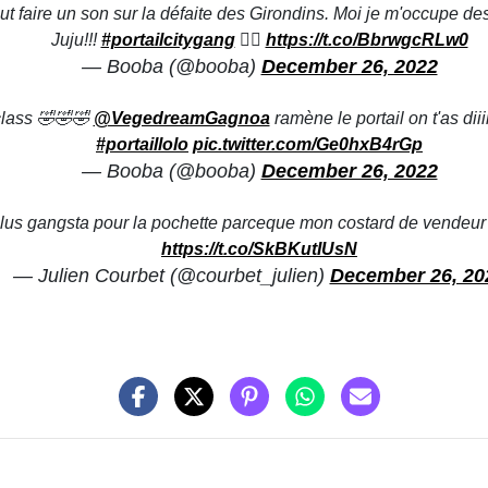
faire un son sur la défaite des Girondins. Moi je m'occupe des p
Juju!!!
#portailcitygang
🏴‍☠️
https://t.co/BbrwgcRLw0
— Booba (@booba)
December 26, 2022
lass 🤣🤣🤣
@VegedreamGagnoa
ramène le portail on t'as diiiii
#portaillolo
pic.twitter.com/Ge0hxB4rGp
— Booba (@booba)
December 26, 2022
plus gangsta pour la pochette parceque mon costard de vendeur
https://t.co/SkBKutIUsN
— Julien Courbet (@courbet_julien)
December 26, 20