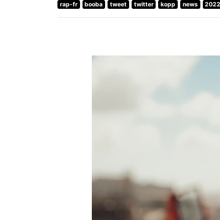
rap-fr
booba
tweet
twitter
kopp
news
202