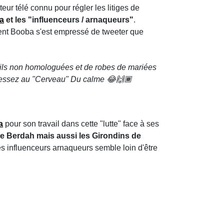
teur télé connu pour régler les litiges de
a
et les "influenceurs / arnaqueurs"
.
ment Booba s'est empressé de tweeter que
rtails non homologuées et de robes de mariées
dressez au "Cerveau" Du calme 😂🙌🏾
a
pour son travail dans cette "lutte" face à ses
e Berdah mais aussi les Girondins de
es influenceurs arnaqueurs semble loin d'être