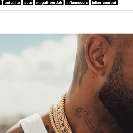
2
actualite
actu
magali-berdah
influenceurs
julien-courbet